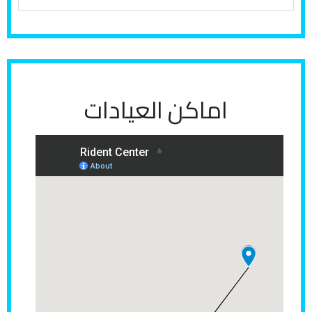
س
ا
ر
ع
ن
اماكن العيادات