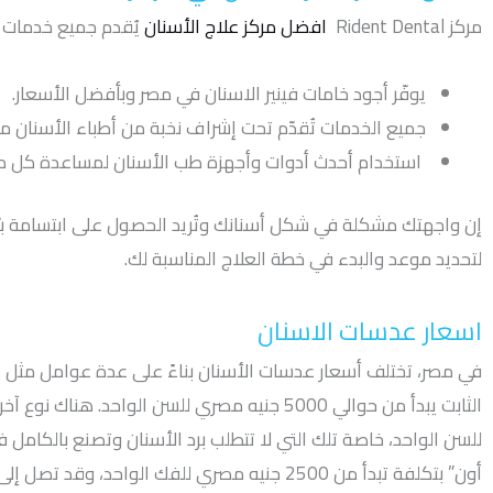
مركز Rident Dental
افضل مركز علاج الأسنان
يُقدم جميع خدمات الأ
يوفّر أجود خامات فينير الاسنان في مصر وبأفضل الأسعار.
جميع الخدمات تُقدّم تحت إشراف نخبة من أطباء الأسنان مم
استخدام أحدث أدوات وأجهزة طب الأسنان لمساعدة كل مر
إن واجهتك مشكلة في شكل أسنانك وتُريد الحصول على ابتسامة برّا
لتحديد موعد والبدء في خطة العلاج المناسبة لك.
اسعار عدسات الاسنان
في مصر، تختلف أسعار عدسات الأسنان بناءً على عدة عوامل مثل ا
للسن الواحد، خاصة تلك التي لا تتطلب برد الأسنان وتصنع بالكامل في
أون” بتكلفة تبدأ من 2500 جنيه مصري للفك الواحد، وقد تصل إلى 4000 جنيه لكلا الفكين.