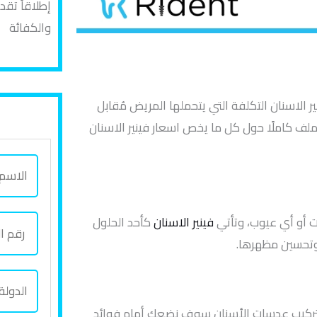
إطلاقاً تق
والكفائة
الاسنان التكلفة التي يتحملها المريض مُقابل
ملف كاملًا حول كل ما يخص اسعار فينير الاسنان
ا
ل
ا
ر
 أو أي عيوب، وتأتي
فينير الاسنان
كأحد الحلول
س
ق
 وتحسين مظهرها.
م
م
ب
ا
ا
ا
ل
ل
ا لتركيب عدسات الأسنان سوف نضعك أمام فوائد