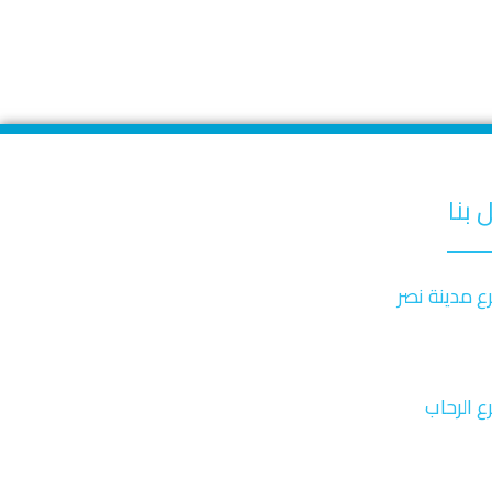
 بنا
ع مدينة نصر
ميديكال سنتر ٣ بجوار مدرسة منارة
يوبوليس الدور الأول.
ع الرحاب
ايليت ميديكال سنتر- بجوار بوابة 6 – الدور التانى
20