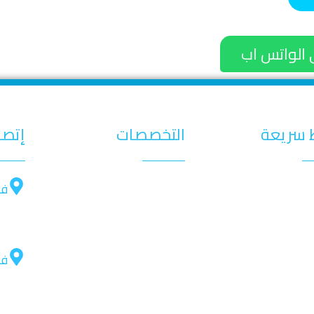
 الواتس اب
 سريعة
التخصصات
إتصل
ة
علاج جزور الأسنان
فر
ركز
طب أسنان الأطفال
هل
 الطبي
زراعة الأسنان
فر
ات
تقويم الأسنان
ات
48