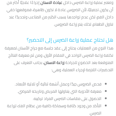
وتعتبر عملية زراعة الضرس داخل
عيادة الاسنان
إجراءًا علاجيًا أكثر من
أن يكون تجميليًا، لأن الضروس عادة لا تكون ظاهرة، فموقعها خفي
داخل الفم، لكن عدم تواجدها يسبب الكثير من المتاعب وتحديدًا عند
تناول الطعام، لذلك يتم زراعة الضروس.
هل تحتاج عملية زراعة الضرس إلى التحضير؟
هذا النوع من العمليات يحتاج إلى عقد جلسة مع جراح الأسنان لمعرفة
تكلفة زراعة الضرس الواحد في المقام الأول، ومن ثم معرفة النتائج
المتوقعة بعد الخضوع للجراحة
زراعة الاسنان
، بجانب التعرف على
التحضيرات اللازمة لإجراء العملية، وهي:
فحص الضروس جيدًا وعمل أشعة ثنائية أو ثلاثية الأبعاد.
معرفة الأدوية التي يتناولها المريض وتاريخه المرضي.
الحصول على مقاسات الضرس المراد تركيبه.
التأكد من وجود كثافة وسماكة كافية من عظام الفك لزراعة
الضرس.