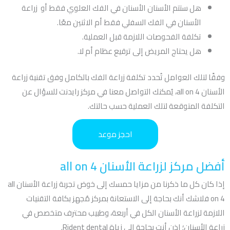
هل ستتم الأسنان الأسنان في الفك العلوي فقط أو زراعة
الأسنان في الفك السفلي فقط أم الاثنين معًا.
تكلفة الفحوصات اللازمة قبل العملية.
هل يحتاج المريض إلى ترقيع عظام أم لا.
وفقًا لتلك العوامل تُحدد تكلفة زراعة الفك بالكامل وفق تقنية زراعة
الأسنان all on 4، يُمكنك التواصل معنا في مركز رايدنت للسؤال عن
التكلفة المتوقعة لتلك العملية حسب حالتك.
احجز موعد
أفضل مركز لزراعة الأسنان all on 4
إذا كان كل ما ذكرنا من مزايا حمسك إلى خوض تجربة زراعة الأسنان all
on 4 فلاشك أنك بحاجة إلى الاستعانة بمركز مُجهز بكافة التقنيات
اللازمة لزراعة الأسنان الكل في أربعة، وطبيب محترف متخصص في
زراعة الأسنان؛ إذن أنت بحاجة إلى زياة Rident dental.