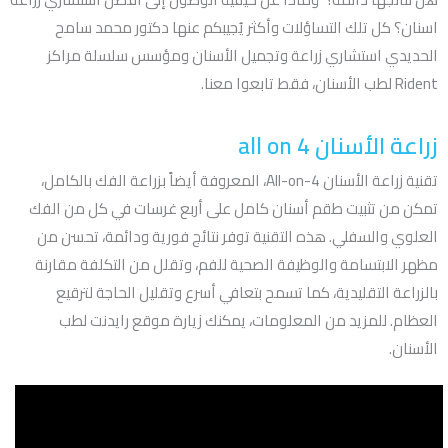
اسنان؟ كل تلك التساؤلات وأكثر يُجيبكم عنها دكتور محمد سامح
الحديدي استشاري زراعة وتجميل الأسنان ومؤسس سلسلة مراكز
Rident لطب الأسنان، فقط تابعوا معنا.
زراعة الأسنان all on 4
تقنية زراعة الأسنان All-on-4، المعروفة أيضاً بزراعة الفك بالكامل،
تمكن من تثبيت طقم أسنان كامل على أربع غرسات في كل من الفك
العلوي والسفلي. هذه التقنية توفر نتائج فورية ودائمة، تحسن من
مظهر الابتسامة والوظيفة الصحية للفم، وتقلل من التكلفة مقارنة
بالزراعة التقليدية، كما تسمح بتعافي أسرع وتقليل الحاجة لترقيع
العظام. للمزيد من المعلومات، يمكنك زيارة موقع رايدنت لطب
الأسنان.