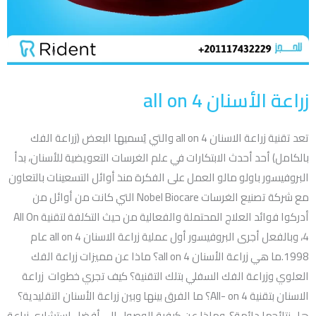
زراعة الأسنان all on 4
تعد تقنية زراعة الاسنان all on 4 والتي يُسميها البعض (زراعة الفك
بالكامل) أحد أحدث الابتكارات في علم الغرسات التعويضية للأسنان، بدأ
البروفيسور باولو مالو العمل على الفكرة منذ أوائل التسعينات بالتعاون
مع شركة تصنيع الغرسات Nobel Biocare التي كانت من أوائل من
أدركوا فوائد العلاج المحتملة والفعالية من حيث التكلفة لتقنية All On
4، وبالفعل أجرى البروفيسور أول عملية زراعة الاسنان all on 4 عام
1998.ما هي زراعة الأسنان all on 4؟ ماذا عن مميزات زراعة الفك
العلوي وزراعة الفك السفلي بتلك التقنية؟ كيف تجري خطوات زراعة
الاسنان بتقنية All- on 4؟ ما الفرق بينها وبين زراعة الأسنان التقليدية؟
هل نتائجها دائمة؟ وماذا عن كيفية الوصول إلى أفضل استشاري زراعة