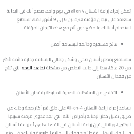
يُمكن إجراء زراعة الأسنان all on 4 في يوم واحد، صحيح أنك في البداية
ستعتمد على تيجان مؤقتة فترة بين 6 إلى 9 أشهر، لكنك تستطيع
استخدام أسنانك والمضغ دون ألم مع هذه التيجان المؤقتة.
نتائج مستقرة ودائمة لابتسامة أجمل
ستستمتع بمظهر أسنان صحي وشكل جمالي لابتسامة جذابة دائمة لأكثر
من 20 عامًا، هذا إلى جانب التخلص من مشكلة
تجاعيد الوجه
التي تنتج
عن فقدان الأسنان.
التخلص من المشكلات الصحية المرتبطة بفقدان الأسنان
يساعد إجراء زراعة الأسنان All-on-4 على خلق فم أكثر صحة وذلك عن
طريق تقليل خطر الإصابة بأمراض اللثة التي تعد عدوى مزمنة تسببها
البكتيريا، وبالتالي فإن زراعة الأسنان في الفك العلوي أو زراعة الأسنان
في الفك السفلي فقط تعيد فمك إلى حالته الطبيعية وتساعد في منع