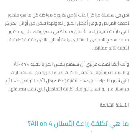
نحن في سلسلة مراكز رايدنت نؤمن بضرورة مواكبة كل ما هو متطور
لخدمة المريض وتوفير أفضل الحلول له؛ ولهذا فنحن من أوائل المراكز
التي طبقت تقنية زراعة الأسنان All on 4 في مصر؛ وذلك على يد دكتور
محمد سامح الحديدي استشاري زراعة أسنان والذي حققت تطبيقاته
للتقنية نتائج ممتازة. .
وأنت أيضًا يُمكنك عزيزي أن تستمتع بنفس المزايا لتقنية All- on 4
والاستفادة بنتائجة الدائمة، إذا كانت هناك المزيد من الاستفسارات
التي تدور بخاطرك حول هذه التقنية يُمكنك بكل تأكيد التواصل معنا أو
مراسلتنا عبر الواتساب لنوافيك بكافة التفاصيل التي ترغب بمعرفتها.
الأسئلة الشائعة
ما هي تكلفة زراعة الأسنان All on 4؟