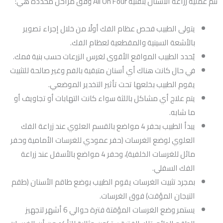
تتم عملية زراعة الأسنان بتقنية All On Four وفق مراحل مُحددة هي:
يتولى الطبيب فحص عظام الفك أولًا من خلال إجراء تصوير
بالأشعة السينية والمقطعية لعظام الفك.
يُحدد الطبيب المواقع الأقوى لغرس الزرعات حسب بنية فمك.
في حال كانت هناك أي أسنان متبقية بالفم وغير صالحة للتثبيت
يقوم الطبيب بخلعها تحت تأثير التخدير الموضعي.
يتم علاج أي مشاكل باللثة سواء كانت التهابات أو تجاويف أو
ما شابه.
يبدأ الطبيب بحفر 4 مواضع بالقسم العلوي عند زراعة الفك
العلوي لوضع الغرسات (حفر عمودي للغرسات الأمامية وحفر
مائل للغرسات الخلفية)، وحفر 4 مواضع بالأسفل عند زراعة
الفك السفلي.
بمجرد تثبيت الغرسات يقوم الطبيب بوضع طاقم الأسنان (طقم
التيجان المؤقت) فوق الغرسات.
يستمر وضع الغرسات المؤقتة فترة حوالي 6 أشهر لتجهيز