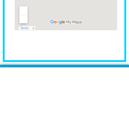
مراكز Rident لزراعة وطب الأسنان هي المراكز الأولى فى
مصر والشرق الأوسط والمتخصصة فى زراعة وتجميل وطب