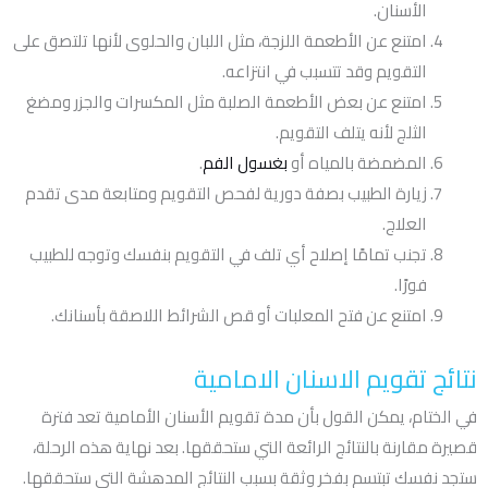
الأسنان.
امتنع عن الأطعمة اللزجة، مثل اللبان والحلوى لأنها تلتصق على
التقويم وقد تتسبب في انتزاعه.
امتنع عن بعض الأطعمة الصلبة مثل المكسرات والجزر ومضغ
الثلج لأنه يتلف التقويم.
المضمضة بالمياه أو
بغسول الفم
.
زيارة الطبيب بصفة دورية لفحص التقويم ومتابعة مدى تقدم
العلاج.
تجنب تمامًا إصلاح أي تلف في التقويم بنفسك وتوجه للطبيب
فورًا.
امتنع عن فتح المعلبات أو قص الشرائط اللاصقة بأسنانك.
نتائج تقويم الاسنان الامامية
في الختام، يمكن القول بأن مدة تقويم الأسنان الأمامية تعد فترة
قصيرة مقارنة بالنتائج الرائعة التي ستحققها. بعد نهاية هذه الرحلة،
ستجد نفسك تبتسم بفخر وثقة بسبب النتائج المدهشة التي ستحققها.