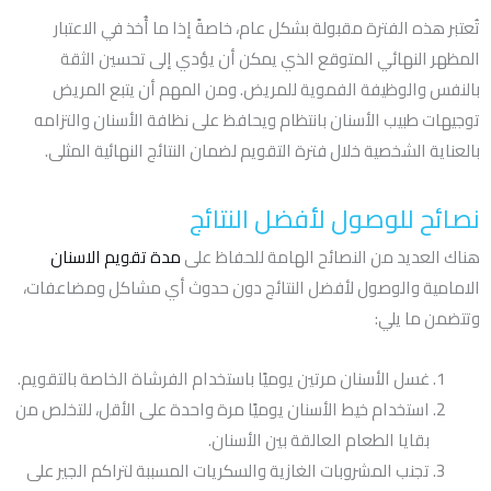
تُعتبر هذه الفترة مقبولة بشكل عام، خاصةً إذا ما أُخذ في الاعتبار
المظهر النهائي المتوقع الذي يمكن أن يؤدي إلى تحسين الثقة
بالنفس والوظيفة الفموية للمريض. ومن المهم أن يتبع المريض
توجيهات طبيب الأسنان بانتظام ويحافظ على نظافة الأسنان والتزامه
بالعناية الشخصية خلال فترة التقويم لضمان النتائج النهائية المثلى.
نصائح للوصول لأفضل النتائج
هناك العديد من النصائح الهامة للحفاظ على
مدة تقويم الاسنان
الامامية والوصول لأفضل النتائج دون حدوث أي مشاكل ومضاعفات،
وتتضمن ما يلي:
غسل الأسنان مرتين يوميًا باستخدام الفرشاة الخاصة بالتقويم.
استخدام خيط الأسنان يوميًا مرة واحدة على الأقل، للتخلص من
بقايا الطعام العالقة بين الأسنان.
تجنب المشروبات الغازية والسكريات المسببة لتراكم الجير على