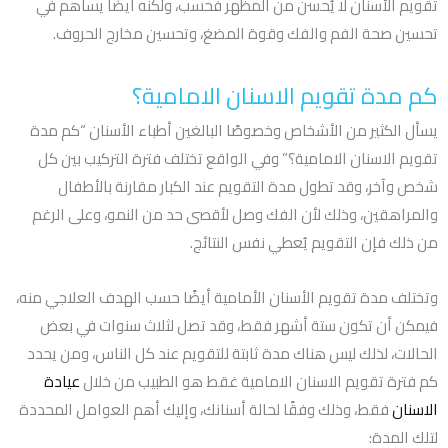
تقويم الأسنان لا يُحسن من المظهر فحسب، ولكنه أيضًا يساهم في
تحسين صحة الفم والفك وقوة المضغ، وتحسين مخارج الحروف.
كم مدة تقويم الاسنان الامامية؟
يسأل الكثير من الأشخاص وخصوصًا البالغين أطباء الأسنان “كم مدة
تقويم الاسنان الامامية؟” وفي الواقع تختلف فترة التركيب بين كل
شخص وآخر، وقد تطول مدة التقويم عند الكبار مقارنة بالأطفال
والمراهقين، وذلك لأن الفك وصل لأقصى حد من النمو، وعلى الرغم
من ذلك فإن التقويم يُعطي نفس النتائج.
وتختلف مدة تقويم الأسنان الأمامية أيضًا حسب الهدف العلاجي منه،
فيمكن أن تكون ستة أشهر فقط، وقد تصل لثلاث سنوات في بعض
الحالات، لذلك ليس هناك مدة ثابتة للتقويم عند كل الناس، ومن يحدد
كم فترة تقويم الاسنان الامامية غقط هو الطبيب من خلال
عيادة
الاسنان
فقط، وذلك وفقًا لحالة أسنانك، وإليك أهم العوامل المحددة
لتلك المدة: