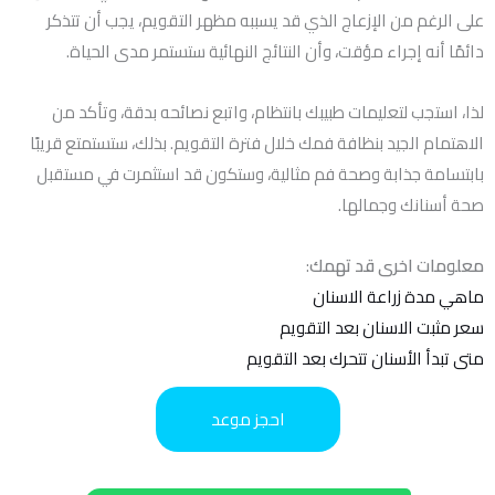
على الرغم من الإزعاج الذي قد يسببه مظهر التقويم، يجب أن تتذكر
دائمًا أنه إجراء مؤقت، وأن النتائج النهائية ستستمر مدى الحياة.
لذا، استجب لتعليمات طبيبك بانتظام، واتبع نصائحه بدقة، وتأكد من
الاهتمام الجيد بنظافة فمك خلال فترة التقويم. بذلك، ستستمتع قريبًا
بابتسامة جذابة وصحة فم مثالية، وستكون قد استثمرت في مستقبل
صحة أسنانك وجمالها.
معلومات اخرى قد تهمك
:
ماهي مدة زراعة الاسنان
سعر مثبت الاسنان بعد التقويم
متى تبدأ الأسنان تتحرك بعد التقويم
احجز موعد