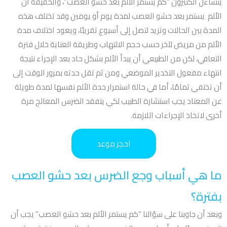
يتساءل الكثيرون “كم يستمر الألم بعد حشو العصب”، والحقيقة أن
الألم يستمر بعد حشو العصب لمدة يوم أو يومين وقد تختلف هذه
المدة بين الحالات وتزيد لتصل إلى أسبوع تقريبًا، ويعود اختلاف مدة
الألم من مريض لآخر حسب حجم الالتهاب وطريقة العناية خلال فترة
التعافي، لكن من الطبيعي أن يبدأ الألم بشكل حاد بعد الإجراء نتيجة
انتهاء مفعول التخدير الموضعي ومن ثم تقل حدته بمرور الوقت إلى
أن تختفي تمامًا، أما في حالة استمرار حدة الألم نفسها لمدة طويلة
عن المعتاد يجب استشارة الطبيب لكي يتفقد الضرس المعالج مرة
أخرى لاتخاذ الإجراءات اللازمة.
احجز موعد
ما هي أسباب وجع الضرس بعد حشو العصب
بفترة؟
وبعد أن جاوبنا على سؤالنا “كم يستمر الألم بعد حشو العصب” يجب أن