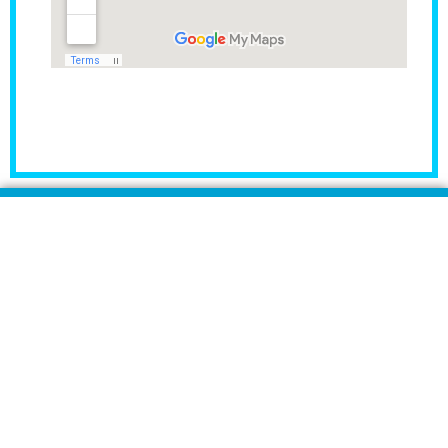
مراكز Rident لزراعة وطب الأسنان هي المراكز الأولى فى
مصر والشرق الأوسط والمتخصصة فى زراعة وتجميل وطب
الأسنان