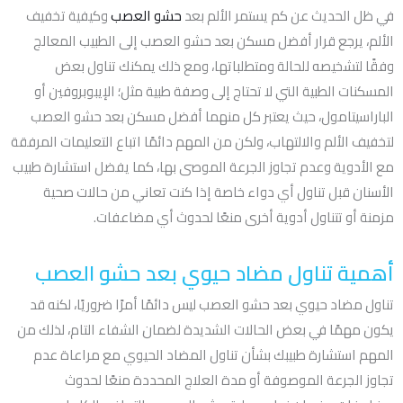
في ظل الحديث عن كم يستمر الألم بعد
حشو العصب
وكيفية تخفيف
الألم، يرجع قرار أفضل مسكن بعد حشو العصب إلى الطبيب المعالج
وفقًا لتشخيصه للحالة ومتطلباتها، ومع ذلك يمكنك تناول بعض
المسكنات الطبية التي لا تحتاج إلى وصفة طبية مثل؛ الإيبوبروفين أو
الباراسيتامول، حيث يعتبر كل منهما أفضل مسكن بعد حشو العصب
لتخفيف الألم والالتهاب، ولكن من المهم دائمًا اتباع التعليمات المرفقة
مع الأدوية وعدم تجاوز الجرعة الموصى بها، كما يفضل استشارة طبيب
الأسنان قبل تناول أي دواء خاصة إذا كنت تعاني من حالات صحية
مزمنة أو تتناول أدوية أخرى منعًا لحدوث أي مضاعفات.
أهمية تناول مضاد حيوي بعد حشو العصب
تناول مضاد حيوي بعد حشو العصب ليس دائمًا أمرًا ضروريًا، لكنه قد
يكون مهمًا في بعض الحالات الشديدة لضمان الشفاء التام، لذلك من
المهم استشارة طبيبك بشأن تناول المضاد الحيوي مع مراعاة عدم
تجاوز الجرعة الموصوفة أو مدة العلاج المحددة منعًا لحدوث