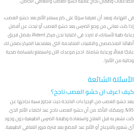
مضاعفات وضمان نجاح عملية حشو العصب والتعافي الكامل.
في النهاية، وبعد أن تعرفنا سويًا على كم يستمر الألم بعد حشو العصب،
إذا كنت تعاني من وجع الضرس بعد حشو العصب أو تبحث عن أفضل
رعاية طبية لأسنانك، لا تتردد في اختيارنا نحن مركز Rident، بفضل فريق
أطبائنا المتخصصين والتقنيات المتقدمة التي يعتمدها المركز نضمن لك
علاجًا فعالًا ورعاية شاملة. احجز موعدك الآن واستمتع بابتسامة صحية
وخالية من الألم!.
الأسئلة الشائعة
كيف اعرف ان حشو العصب ناجح؟
يعد حشو العصب من الإجراءات الناجحة حيث تتجاوز نسبة نجاحها عن
95%، ويمكنك التأكد من أن حشو العصب ناجح عند اختفاء الألم الذي
كنت تشعر به قبل العلاج واستعادة وظيفة الضرس الطبيعية دون وجود
أي شعور بالانزعاج أو الألم عند المضغ بعد فترة مرور التعافي الطبيعية.