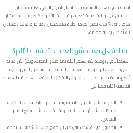
لتجنب حدوث هذه الأسباب يجب اختيار المركز الطبي بعناية لضمان
الحصول على رعاية صحية فعالة، وفي هذا الأمر يمكنك الثقة في اختيار
مركز Rident حيث يضم المركز أطباء متخصصين وذو خبرة عالية يضمنون
لك أفضل رعاية ممكنة.
ماذا افعل بعد حشو العصب لتخفيف الألم؟
استكمالًا في توضيح كم يستمر الألم بعد حشو العصب، ونظرًا لأن عناية
المريض بفمه لها دور في التعافي والتخلص من استمرار الألم بصورة
أسرع، سوف نجيب لكم عن السؤال المتكرر ماذا افعل بعد حشو العصب
لتخفيف الألم فيما يلي:
الالتزام بتناول الأدوية الموصوفة من قبل الطبيب، سواء كانت
مسكنات للألم أو مضادات حيوية لتخفيف الألم ومنع انتشار
العدوى.
الحصول على قسط كافٍ من الراحة وتجنب الأنشطة الشاقة في