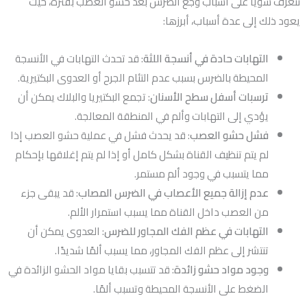
نتعرف سويًا على أسباب وجع الضرس بعد حشو العصب بفترة، حيث
يعود ذلك إلى عدة أسباب، أبرزها:
التهابات حادة في أنسجة اللثة
: قد تحدث التهابات في الأنسجة
المحيطة بالضرس بسبب عدم التئام الجرح أو العدوى البكتيرية.
ترسبات أسفل سطح الأسنان
: تجمع البكتيريا والبلاك يمكن أن
يؤدي إلى التهابات وألم في المنطقة المعالجة.
فشل حشو العصب
: قد يحدث فشل في عملية حشو العصب إذا
لم يتم تنظيف القناة بشكل كامل أو إذا لم يتم إغلاقها بإحكام
مما يتسبب في وجود ألم مستمر.
عدم إزالة جميع الأعصاب في الضرس المصاب
: قد يبقى جزء
من العصب داخل القناة مما يسبب استمرار الألم.
التهابات في عظم الفك المجاور للضرس
: العدوى يمكن أن
تنتشر إلى عظم الفك المجاور، مما يسبب ألمًا شديدًا.
وجود مواد حشو زائدة
: قد تتسبب بقايا مواد الحشو الزائدة في
الضغط على الأنسجة المحيطة وتسبب ألمًا.