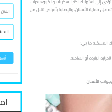
ل
دي إلى استهلاك أكثر للسكريات والكربوهيدرات،
د
ه
ا
ك
ته على حماية الأسنان، والإصابة بأمراض تقلل من
و
ا
ل
ا
ل
ت
س
م
ة
ا
ف
ن
ل
ل
*
 المشكلة ما يلي:
ا
س
رارة الباردة أو الساخنة.
أرس
ت
ف
س
وانب الأسنان.
ا
ر
ع
اما
ن