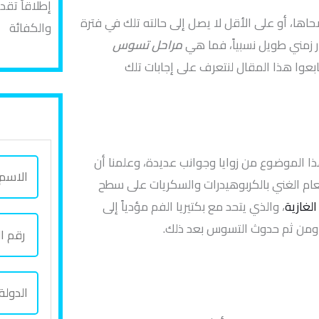
إطلاقاً تق
ها، أو على الأقل لا يصل إلى حالته تلك في فترة
والكفائة
ر زمني طويل نسبياً، فما هي
مراحل تسوس
بعوا هذا المقال لنتعرف على إجابات تلك
ا الموضوع من زوايا وجوانب عديدة، وعلمنا أن
ا
عام الغني بالكربوهيدرات والسكريات على سطح
ل
لغازية
، والذي يتحد مع بكتيريا الفم مؤدياً إلى
ا
ر
 ومن ثم حدوث التسوس بعد ذلك.
س
ق
م
م
ب
ا
ا
ا
ل
ل