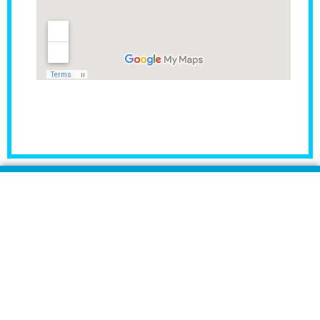
مراكز Rident لزراعة وطب الأسنان هي المراكز الأولى فى
مصر والشرق الأوسط والمتخصصة فى زراعة وتجميل وطب