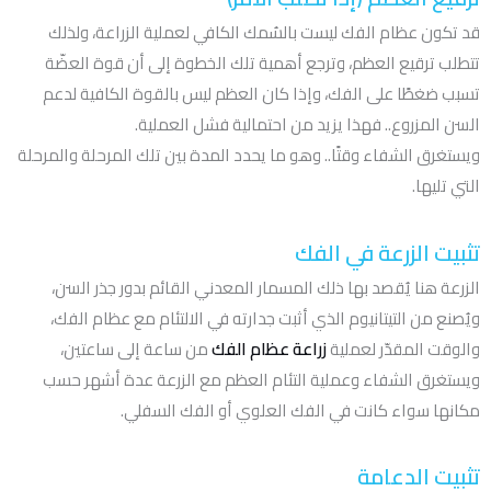
قد تكون عظام الفك ليست بالسُمك الكافي لعملية الزراعة، ولذلك
تتطلب ترقيع العظم، وترجع أهمية تلك الخطوة إلى أن قوة العضّة
تسبب ضغطًا على الفك، وإذا كان العظم ليس بالقوة الكافية لدعم
السن المزروع.. فهذا يزيد من احتمالية فشل العملية.
ويستغرق الشفاء وقتًا.. وهو ما يحدد المدة بين تلك المرحلة والمرحلة
التي تليها.
تثبيت الزرعة في الفك
الزرعة هنا يُقصد بها ذلك المسمار المعدني القائم بدور جذر السن،
ويُصنع من التيتانيوم الذي أثبت جدارته في الالتئام مع عظام الفك،
والوقت المقدّر لعملية
زراعة عظام الفك
من ساعة إلى ساعتين،
ويستغرق الشفاء وعملية التئام العظم مع الزرعة عدة أشهر حسب
مكانها سواء كانت في الفك العلوي أو الفك السفلي.
تثبيت الدعامة