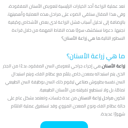
تعد عملية الزراعة أحد الخيارات الرئيسية لتعويض الأسنان المفقودة،
وفي هذا المقال سنلقي الضوء على مراحل هذه العملية وأهميتها،
بالإضافة إلى تحليل أسباب فشل الزراعة لدى بعض الأشخاص وكيفية
تجنبها. دعونا نستكشف سويًا هذه النقاط المهمة من خلال قراءة
السطور التالية.
ما هي زراعة الأسنان؟
ما هي زراعة الأسنان؟
زراعة الأسنان
هي إجراء جراحي لتعويض السن المفقود، بدءًا من الجذر
الذي يتم استبداله بمعدن خاص يلتئم مع عظام الفك، ويتم استبدال
السن نفسه بطربوش
صناعي
ليقوم ذلك السن بوظيفة السن الطبيعي
تمامًا، بل ولا تستطيع تفرقته من الأسنان الطبيعية.
تتكون
مراحل زراعة الاسنان
من عدة جلسات، وتعتمد بشكل عام على
حالة عظام الفك ونوع المعدن المزروع، وقد تستغرق عملية الالتئام
شهورًا عديدة.