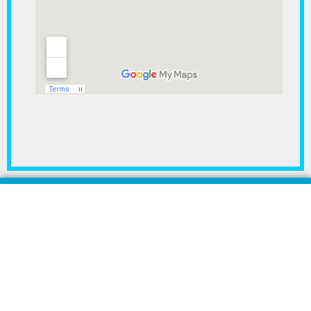
مراكز Rident لزراعة وطب الأسنان هي المراكز الأولى فى