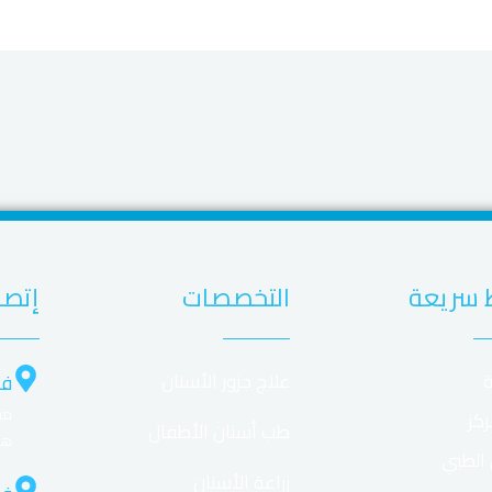
 سريعة
التخصصات
إتصل
ة
علاج جزور الأسنان
فر
ركز
طب أسنان الأطفال
هل
 الطبي
زراعة الأسنان