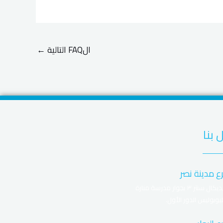
الFAQ التالية
←
 بنا
ع مدينة نصر
ميديكال سنتر ٣ بجوار مدرسة منارة
يوبوليس الدور الأول.