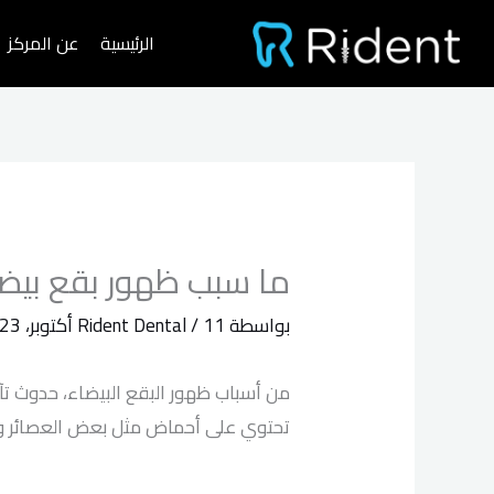
خطي
الرئيسية
عن المركز
لى
لمحتوى
ما سبب ظهور بقع بيضا
بواسطة
11 أكتوبر، 2023
/
Rident Dental
من أسباب ظهور البقع البيضاء، حدوث تآك
تحتوي على أحماض مثل بعض العصائر وا