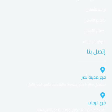
Curaçao
📜 Licencja
زراعة الأسنان
4.000 zł+100FS
🎁 Bonus
تقويم الأسنان
Sloty, Live
🎮 Gry
تجميل الأسنان
BLIK, Karty
💳 Płatności
التركيبات الثابتة
إتصل بنا
PLN, 2–3 dni
💸 Wypłaty
iOS, Android
📱 Aplikacja
Czat, Tel, Mail
☎️ Wsparcie
فرع مدينة نصر
ميديكال سنتر ٣ بجوار مدرسة منارة هليوبوليس الدور الأول.
Vavada Kasyno – charakterystyka i
główne atuty
فرع الرحاب
ايليت ميديكال سنتر- بجوار بوابة 6 – الدور التانى 2048