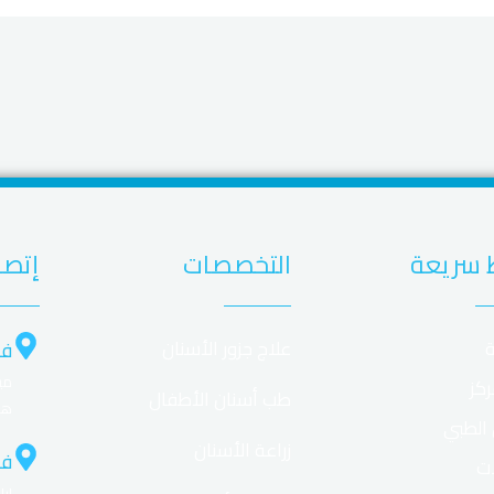
 سريعة
التخصصات
إتصل
ة
علاج جزور الأسنان
فر
ركز
طب أسنان الأطفال
هل
 الطبي
زراعة الأسنان
فر
ات