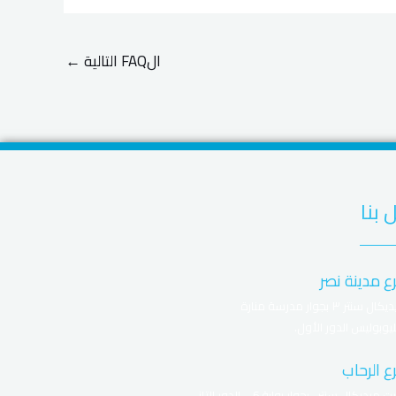
الFAQ التالية
←
 بنا
ع مدينة نصر
ميديكال سنتر ٣ بجوار مدرسة منارة
يوبوليس الدور الأول.
ع الرحاب
ايليت ميديكال سنتر- بجوار بوابة 6 – الدور التانى