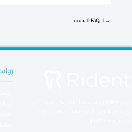
→
الFAQ السابقة
روابط
الرئيسي
مراكز Rident لزراعة وطب الأسنان هي المراكز الأولى
عن الم
فى مصر والشرق الأوسط والمتخصصة فى زراعة
الفريق
وتجميل وطب الأسنان
المقال