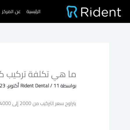
خطي
الرئيسية
عن المركز
لى
لمحتوى
ما هي تكلفة تركيب كر
بواسطة
11 أكتوبر، 2023
/
Rident Dental
يتراوح سعر التركيب من 2000 إلى 4000 جنيه مصري للسن الواحد، ويتوقف سعر التركيب على موقع السن، ونوع الكراون، وخبرة الطبيب