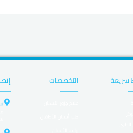
 سريعة
التخصصات
إتصل
ة
علاج جزور الأسنان
فر
ركز
طب أسنان الأطفال
هل
 الطبي
زراعة الأسنان