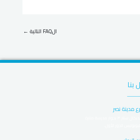
الFAQ التالية
←
 بنا
ع مدينة نصر
ميديكال سنتر ٣ بجوار مدرسة منارة
يوبوليس الدور الأول.