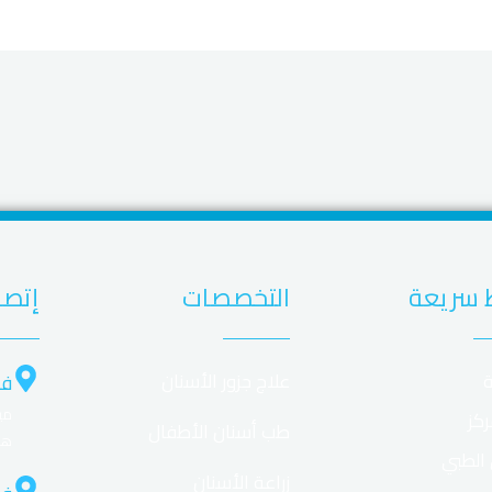
 سريعة
التخصصات
إتصل
ة
علاج جزور الأسنان
فر
ركز
طب أسنان الأطفال
هل
 الطبي
زراعة الأسنان