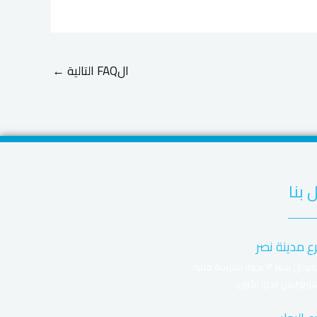
الFAQ التالية
←
 بنا
ع مدينة نصر
ميديكال سنتر ٣ بجوار مدرسة منارة
يوبوليس الدور الأول.