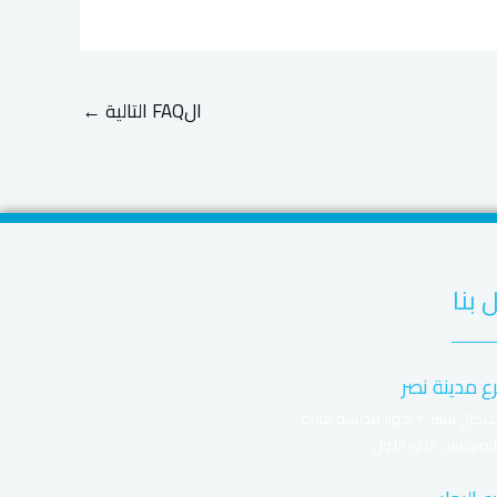
الFAQ التالية
←
 بنا
ع مدينة نصر
ميديكال سنتر ٣ بجوار مدرسة منارة
يوبوليس الدور الأول.