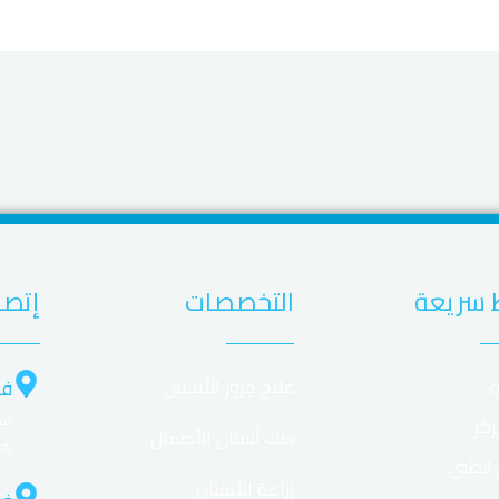
 سريعة
التخصصات
إتصل
ة
علاج جزور الأسنان
فر
ركز
طب أسنان الأطفال
هل
 الطبي
زراعة الأسنان