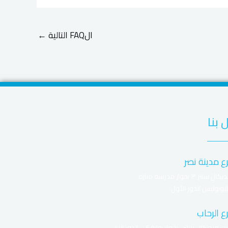
الFAQ التالية
←
 بنا
ع مدينة نصر
ميديكال سنتر ٣ بجوار مدرسة منارة
يوبوليس الدور الأول.
ع الرحاب
ايليت ميديكال سنتر- بجوار بوابة 6 – الدور التانى