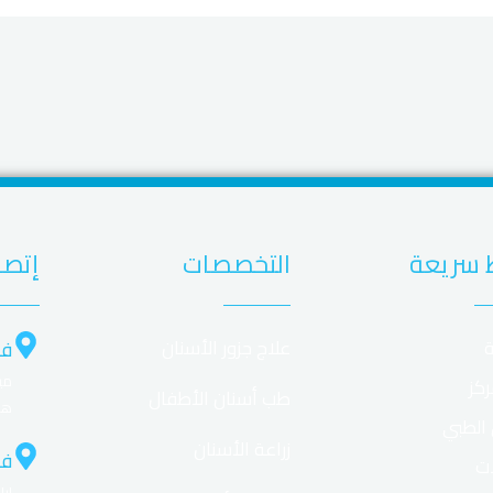
 سريعة
التخصصات
إتصل
ة
علاج جزور الأسنان
فر
ركز
طب أسنان الأطفال
هل
 الطبي
زراعة الأسنان
فر
ات