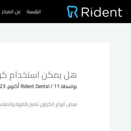
خطي
الرئيسية
عن المركز
لى
لمحتوى
هل يمكن استخدام كراو
بواسطة
11 أكتوبر، 2023
/
Rident Dental
بعض انواع الكراون تتميز بالقوة والصل