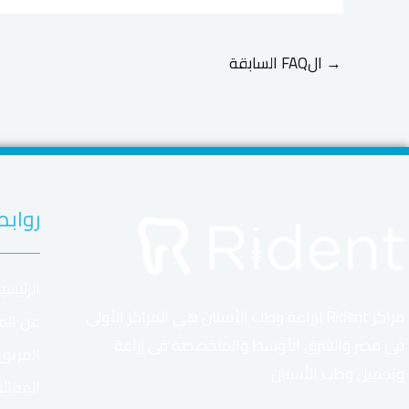
→
الFAQ السابقة
روابط
الرئيسي
مراكز Rident لزراعة وطب الأسنان هي المراكز الأولى
عن الم
فى مصر والشرق الأوسط والمتخصصة فى زراعة
الفريق
وتجميل وطب الأسنان
المقال