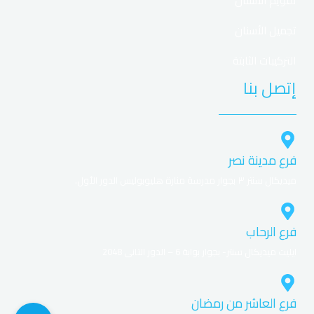
تقويم الأسنان
Sloty, Live
🎮 Gry
تجميل الأسنان
BLIK, Karty
💳 Płatności
التركيبات الثابتة
إتصل بنا
PLN, 2–3 dni
💸 Wypłaty
iOS, Android
📱 Aplikacja
Czat, Tel, Mail
☎️ Wsparcie
فرع مدينة نصر
ميديكال سنتر ٣ بجوار مدرسة منارة هليوبوليس الدور الأول.
Vavada Kasyno – charakterystyka i
główne atuty
فرع الرحاب
ايليت ميديكال سنتر- بجوار بوابة 6 – الدور التانى 2048
Opierając się na naszym doświadczeniu, platforma
wyróżnia się szybkim działaniem i różnorodnością
treści. Vavada Polska jest chętnie wybierana w Polsce
فرع العاشر من رمضان