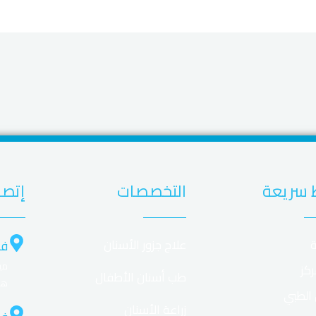
 سريعة
التخصصات
إتصل
ة
علاج جزور الأسنان
فر
ركز
طب أسنان الأطفال
هل
 الطبي
زراعة الأسنان