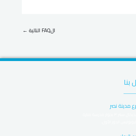
الFAQ التالية
←
 بنا
ع مدينة نصر
ميديكال سنتر ٣ بجوار مدرسة منارة
يوبوليس الدور الأول.