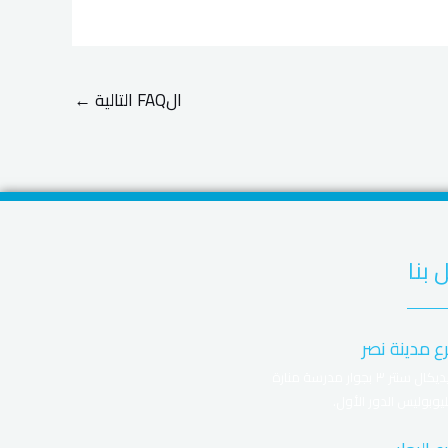
الFAQ التالية
←
 بنا
ع مدينة نصر
ميديكال سنتر ٣ بجوار مدرسة منارة
يوبوليس الدور الأول.