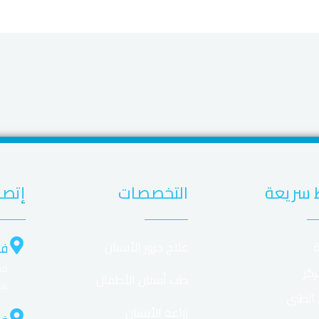
 سريعة
التخصصات
إتصل
ة
علاج جزور الأسنان
فر
ركز
طب أسنان الأطفال
هل
 الطبي
زراعة الأسنان