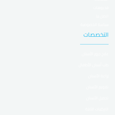
platforma zdobyła popularność wśród polskich
فديوهات
użytkowników.
اتصل بنا
سياسة الخصوصية
Opis Opis
Atrybut
التخصصات
Vavada
🏷️ Nazwa
علاج جزور الأسنان
Polska (PL)
🌍 GEO
طب أسنان الأطفال
Curaçao
📜 Licencja
زراعة الأسنان
4.000 zł+100FS
🎁 Bonus
تقويم الأسنان
Sloty, Live
🎮 Gry
تجميل الأسنان
BLIK, Karty
💳 Płatności
التركيبات الثابتة