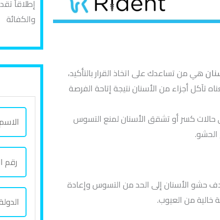
إطلاقاً تق
والكفائة
نان
هي من تساعدك على اتخاذ القرار بالتأكيد،
ه تآكل أجزاء من الأسنان نتيجة إتاحة الفرصة
ا
ي حالات كسر أو تشقق الأسنان لمنع التسوس
ل
 الحشو.
ا
ر
س
ق
م
م
دف حشو الأسنان إلى الحد من التسوس وإعادة
ب
ا
ا
 خالية من العيوب.
ا
ل
ل