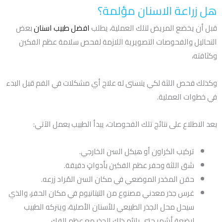
هل زراعة الاسنان مؤلمة؟
قبل أن يخضع المريض لتلك العملية، يطلب
افضل طبيب اسنان
بعض
التحاليل والفحوصات التصويرية اللازمة لفحص سلامة عظم الفكين
وكثافته،
وكذلك فحص اللثة لكي يتسنى له علاج أي مشكلات في الفم قبل البدء
في خطوات العملية.
بعد الاطلاع على نتائج تلك الفحوصات، يبدأ الطبيب بعمل الآتي:
تركيب الكراون أو هيكل السن الخارجي.
شق اللثة وحفر عظم الفكين بأدواتٍ دقيقة.
حقن المخدر الموضعي في مكان السن المُراد زرعه.
غرس جذر معدني مصنوع من التيتانيوم في مكان الحفر، والذي
سيحل محل الجذر الطبيعي للأسنان الأصلية، ويتركه الطبيب
لبضعة أشهر حتى يلتئم ذلك الجذر مع عظم الفك.