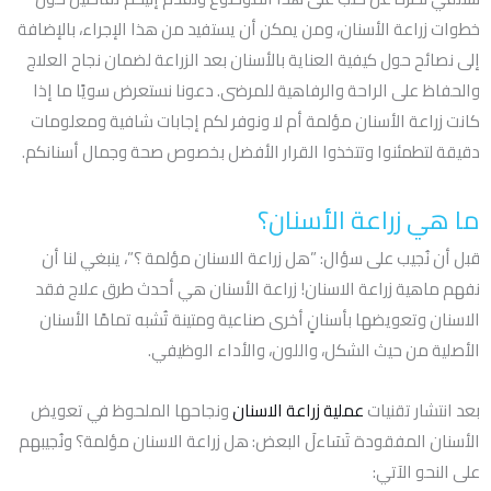
خطوات زراعة الأسنان، ومن يمكن أن يستفيد من هذا الإجراء، بالإضافة
إلى نصائح حول كيفية العناية بالأسنان بعد الزراعة لضمان نجاح العلاج
والحفاظ على الراحة والرفاهية للمرضى. دعونا نستعرض سويًا ما إذا
كانت زراعة الأسنان مؤلمة أم لا ونوفر لكم إجابات شافية ومعلومات
دقيقة لتطمئنوا وتتخذوا القرار الأفضل بخصوص صحة وجمال أسنانكم.
ما هي زراعة الأسنان؟
قبل أن نُجيب على سؤال: ”هل زراعة الاسنان مؤلمة ؟”، ينبغي لنا أن
نفهم ماهية زراعة الاسنان! زراعة الأسنان هي أحدث طرق علاج فقد
الاسنان وتعويضها بأسنانٍ أخرى صناعية ومتينة تُشبه تمامًا الأسنان
الأصلية من حيث الشكل، واللون، والأداء الوظيفي.
بعد انتشار تقنيات
عملية زراعة الاسنان
ونجاحها الملحوظ في تعويض
الأسنان المفقودة تَسَاءلَ البعض: هل زراعة الاسنان مؤلمة؟ ونُجيبهم
على النحو الآتي: