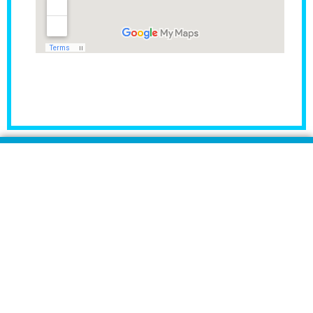
مراكز Rident لزراعة وطب الأسنان هي المراكز الأولى فى
مصر والشرق الأوسط والمتخصصة فى زراعة وتجميل وطب
الأسنان